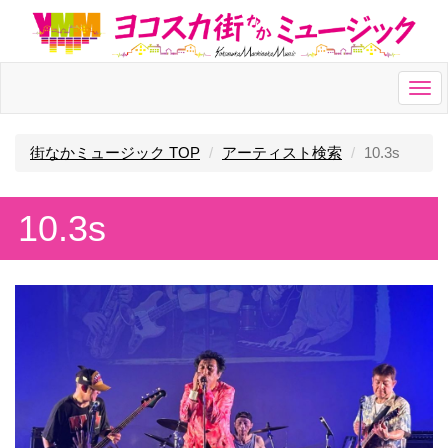
Togg
navi
街なかミュージック TOP
アーティスト検索
10.3s
10.3s