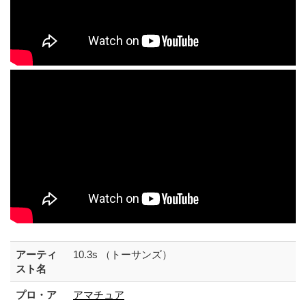
アーティ
10.3s （トーサンズ）
スト名
プロ・ア
アマチュア