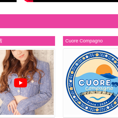
茜
Cuore Compagno