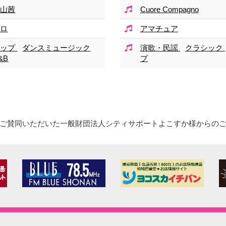
嘉山茜
Cuore Compagno
プロ
アマチュア
ポップ
ダンスミュージック
演歌・民謡
クラシック
&B
プ
ご賛同いただいた一般財団法人シティサポートよこすか様からの