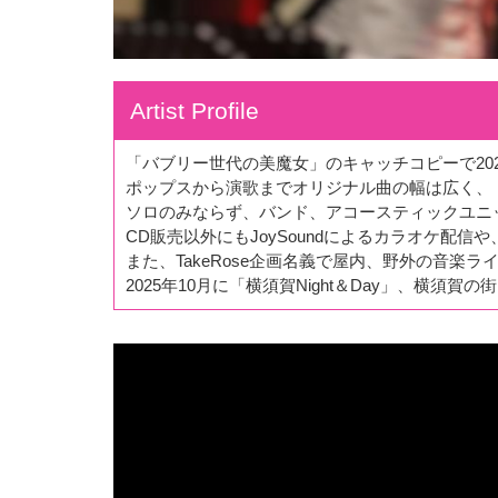
Artist Profile
「バブリー世代の美魔女」のキャッチコピーで20
ポップスから演歌までオリジナル曲の幅は広く、
ソロのみならず、バンド、アコースティックユニ
CD販売以外にもJoySoundによるカラオケ配信
また、TakeRose企画名義で屋内、野外の音楽
2025年10月に「横須賀Night＆Day」、横