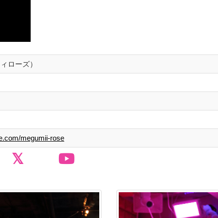
ミィローズ）
ite.com/megumii-rose