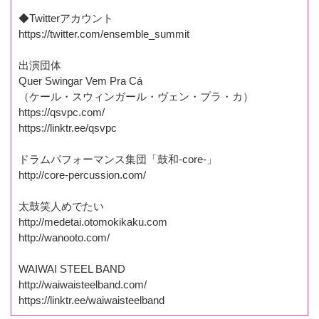
◆Twitterアカウント
https://twitter.com/ensemble_summit
出演団体
Quer Swingar Vem Pra Cá
（ケール・スウィンガール・ヴェン・プラ・カ）
https://qsvpc.com/
https://linktr.ee/qsvpc
ドラムパフォーマンス集団「鼓和-core-」
http://core-percussion.com/
太鼓笑人めでたい
http://medetai.otomokikaku.com
http://wanooto.com/
WAIWAI STEEL BAND
http://waiwaisteelband.com/
https://linktr.ee/waiwaisteelband