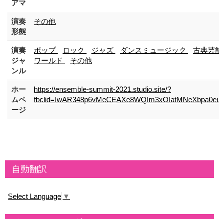
アマ
演奏
その他
形態
演奏
ポップ
ロック
ジャズ
ダンスミュージック
古典芸
ジャ
ワールド
その他
ンル
ホー
https://ensemble-summit-2021.studio.site/?
ムペ
fbclid=IwAR348p6vMeCEAXe8WQIm3xOIatMNeXbpa0e
ージ
自動翻訳
Select Language
▼