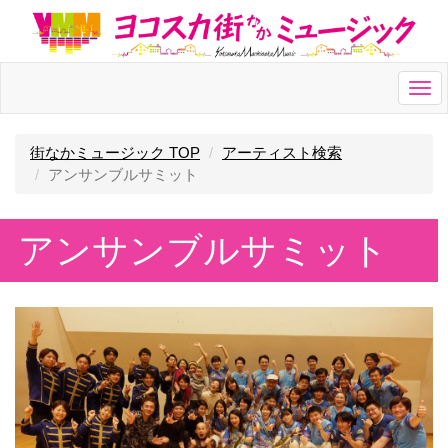
Togg
navi
街なかミュージック TOP
アーティスト検索
アンサンブルサミット
アンサンブルサミット