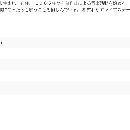
市生まれ、在住。 １９８５年から自作曲による音楽活動を始める
歳になった今も歌うことを愉しんでいる。 相変わらずライブステ
キ）