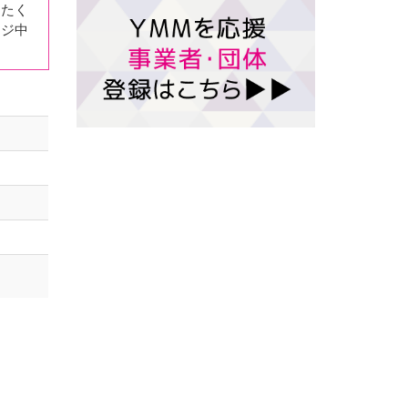
、たく
ージ中