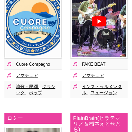
Cuore Compagno
FAKE BEAT
アマチュア
アマチュア
演歌・民謡
クラシ
インストゥルメンタ
ック
ポップ
ル
フュージョン
ロミー
PlainBrain(ヒラテマ
リノ＆橋本えとせと
ら)