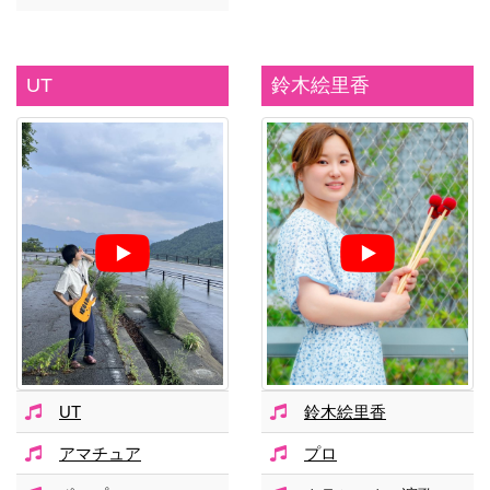
UT
鈴木絵里香
UT
鈴木絵里香
アマチュア
プロ