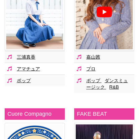
三浦真香
嘉山茜
アマチュア
プロ
ポップ
ポップ
ダンスミュ
ージック
R&B
Cuore Compagno
FAKE BEAT