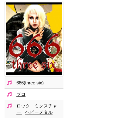
666(three six)
プロ
ロック
ミクスチャ
ー
ヘビーメタル