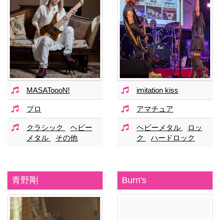
MASAToooN!
imitation kiss
プロ
アマチュア
クラシック
ヘビー
ヘビーメタル
ロッ
メタル
その他
ク
ハードロック
青野剛
Burn's