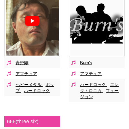
青野剛
Burn's
アマチュア
アマチュア
ヘビーメタル
ポッ
ハードロック
エレ
プ
ハードロック
クトロニカ
フュー
ジョン
666(three six)