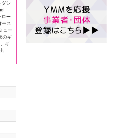
をダシ
d
ウンロー
はモス
ミュー
夜のギ
つ、ギ
出