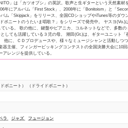
BONITO」は「カツオブシ」の英訳。歌声と生ギターという天然素材
ルバム「First Stock」、2008年に「Bonitoism」と「Secon
はアルバム「Skipjack」をリリース、全国CDショップやiTunes等のダ
ボニートのうたいま唱歌？」をシリーズで発売中。 ヤスヨ(Vo.)
している。 歌の他に、鍵盤やピアニカ、コルネットなどで、多数の
しても活躍している３児の母。 潮田(Gt.)は、ギターユニット「
。 他に、ＣＤプロデュースや、様々なミュージシャンと活動しつ
楽器主催、フィンガーピッキングコンテストの全国決勝大会に10回
ーアレンジを提供している。
ドライドボニート） （ドライドボニート）
ペラ
ジャズ
フュージョン