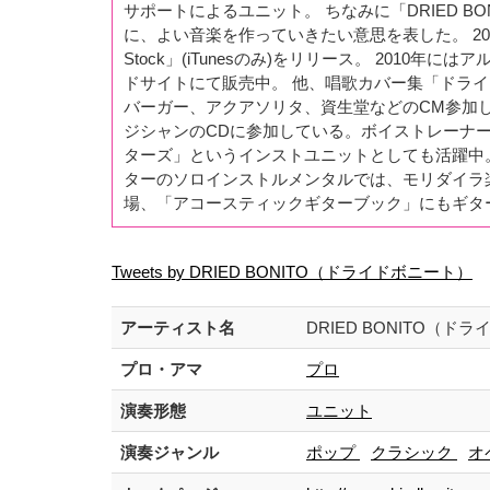
サポートによるユニット。 ちなみに「DRIED 
に、よい音楽を作っていきたい意思を表した。 2006年にア
Stock」(iTunesのみ)をリリース。 2010年に
ドサイトにて販売中。 他、唱歌カバー集「ドライド
バーガー、アクアソリタ、資生堂などのCM参加
ジシャンのCDに参加している。ボイストレーナーと
ターズ」というインストユニットとしても活躍中
ターのソロインストルメンタルでは、モリダイラ
場、「アコースティックギターブック」にもギタ
Tweets by DRIED BONITO（ドライドボニート）
アーティスト名
DRIED BONITO（
プロ・アマ
プロ
演奏形態
ユニット
演奏ジャンル
ポップ
クラシック
オ