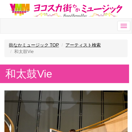
Togg
navi
街なかミュージック TOP
アーティスト検索
和太鼓Vie
和太鼓Vie