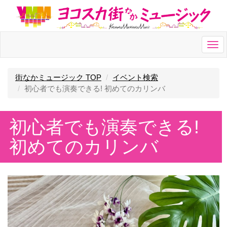
Togg
navi
街なかミュージック TOP
イベント検索
初心者でも演奏できる! 初めてのカリンバ
初心者でも演奏できる!
初めてのカリンバ