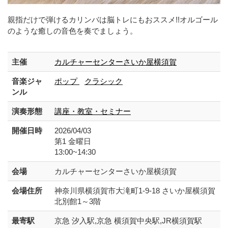
親指だけで弾けるカリンバは脳トレにもおススメ!!オルゴール
のような癒しの音色を奏でましょう。
主催
カルチャーセンターさいか屋横須賀
音楽ジャ
ポップ
クラシック
ンル
演奏形態
講座・教室・セミナー
開催日時
2026/04/03
第1 金曜日
13:00~14:30
会場
カルチャーセンターさいか屋横須賀
会場住所
神奈川県横須賀市大滝町1-9-18 さいか屋横須賀
北別館1～3階
最寄駅
京急 汐入駅,京急 横須賀中央駅,JR横須賀駅