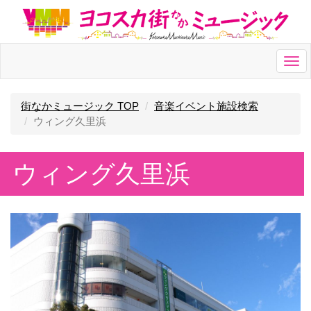
Togg
navi
街なかミュージック TOP
音楽イベント施設検索
ウィング久里浜
ウィング久里浜