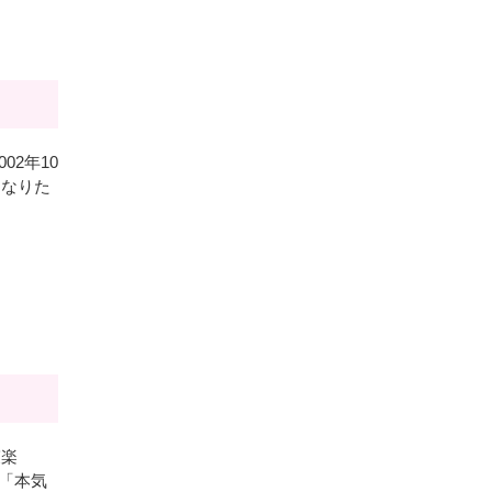
2年10
になりた
哀楽
て「本気