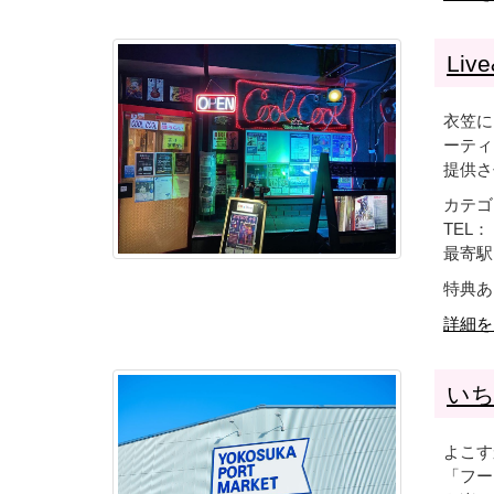
Live
衣笠に
ーティ
提供さ
カテゴ
TEL： 
最寄駅
特典あ
詳細を
い
よこす
「フー