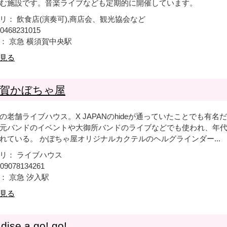
しむ施設です。音楽ライブなども定期的に開催しています。
リ： 飲食店(演奏可),商店会、観光協会など
0468231015
： 京急 横須賀中央駅
見る
賀かぼちゃ屋
の老舗ライブハウス。X JAPANのhideが通っていたことでも有名
元バンドのイベントや大御所バンドのライブなどでも使われ、年
れている。 かぼちゃ屋オリジナルカクテルのヘルグラインダー...
リ： ライブハウス
09078134261
： 京急 汐入駅
見る
dise a go! go!