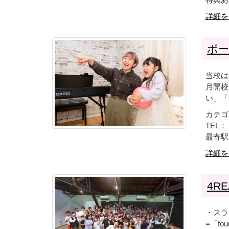
詳細を
ボ
当校は
月開校
い」「
カテゴ
TEL： 
最寄駅
詳細を
4RE
・スラ
=「f