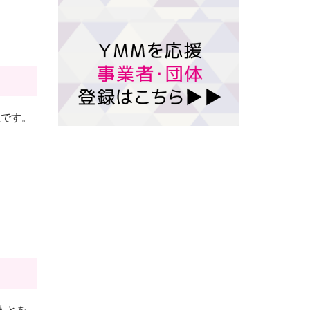
社です。
と人とを