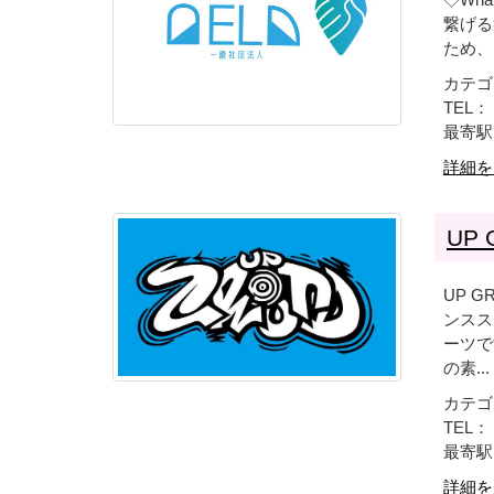
繋げる
ため、
カテゴ
TEL： 
最寄駅
詳細を
UP
UP 
ンスス
ーツで
の素...
カテゴ
TEL： 
最寄駅
詳細を