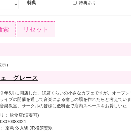
特典
特典あり
検索
リセット
表示）
フェ グレース
９年5月に開店した、10席くらいの小さなカフェですが、オープン
ライブの開催を通して音楽による癒しの場を作れたらと考えてい
音楽教室、サークルの皆様に低料金で店内スペースをお貸しいた...
リ： 飲食店(演奏可)
08070383324
： 京急 汐入駅,JR横須賀駅