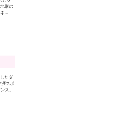
の地形の
..
としたダ
生涯スポ
ダンス」