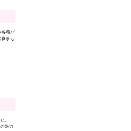
や各種パ
お食事も
した。
」の魅力