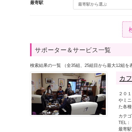
最寄駅
サポーター＆サービス一覧
検索結果の一覧 （全35組、25組目から最大12組を
カ
２０１
やミニ
た各種
カテゴ
TEL： 
最寄駅