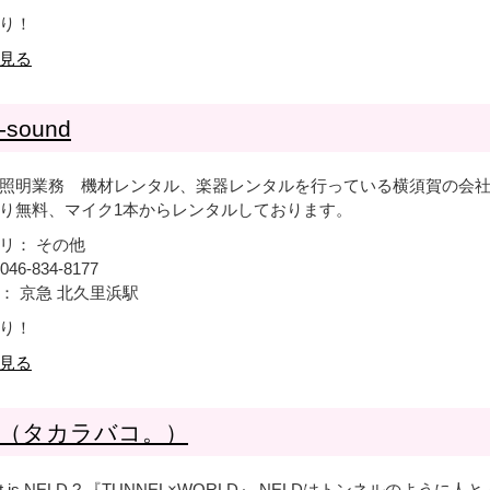
り！
見る
sound
照明業務 機材レンタル、楽器レンタルを行っている横須賀の会
り無料、マイク1本からレンタルしております。
リ： その他
046-834-8177
： 京急 北久里浜駅
り！
見る
（タカラバコ。）
t is NELD ? 『TUNNEL×WORLD』 NELDはトンネルのように人