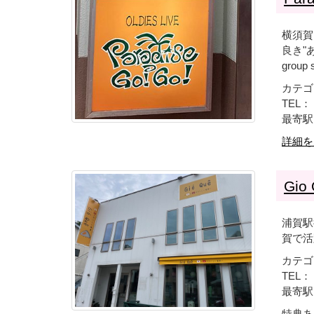
横須賀
良き"あの
group s
カテゴ
TEL： 
最寄駅
詳細を
Gio
浦賀駅
賀で活
カテゴ
TEL： 
最寄駅
特典あ