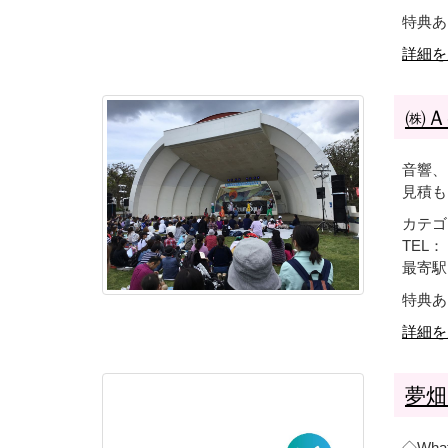
特典あ
詳細を
㈱Ａ-
音響、
見積も
カテゴ
TEL： 
最寄駅
特典あ
詳細を
夢畑
◇Wha