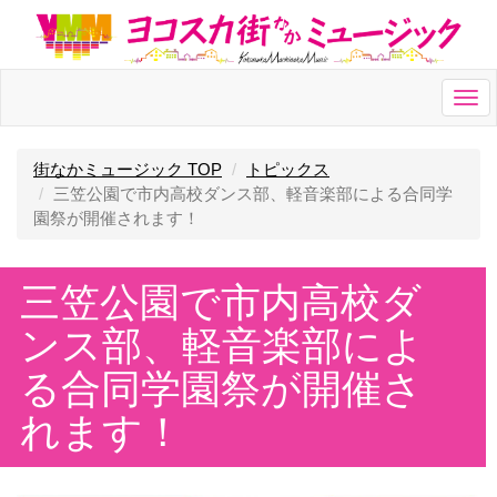
Togg
navi
街なかミュージック TOP
トピックス
三笠公園で市内高校ダンス部、軽音楽部による合同学
園祭が開催されます！
三笠公園で市内高校ダ
ンス部、軽音楽部によ
る合同学園祭が開催さ
れます！