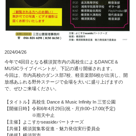
2024/04/26
今年で4回目となる横須賀市内の高校生によるDANCE＆
MUSICライブイベントが、下記の通り開催されます。
今回は、市内高校のダンス部7校、軽音楽部6校が出演し、開
放感あふれる野外ステージで会場を大いに盛り上げますの
で、ぜひご来場ください。
【タイトル】高校生 Dance & Music Infinity In 三笠公園
【開催日時】令和6年4月29日(祝・月)9:00~17:00(予定)
※雨天中止
【主催】よこすかseasideパートナーズ
【共催】横須賀集客促進・魅力発信実行委員会
【後援】横須賀市