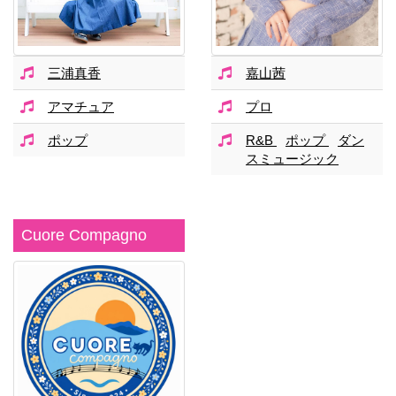
三浦真香
嘉山茜
アマチュア
プロ
ポップ
R&B
ポップ
ダン
スミュージック
Cuore Compagno