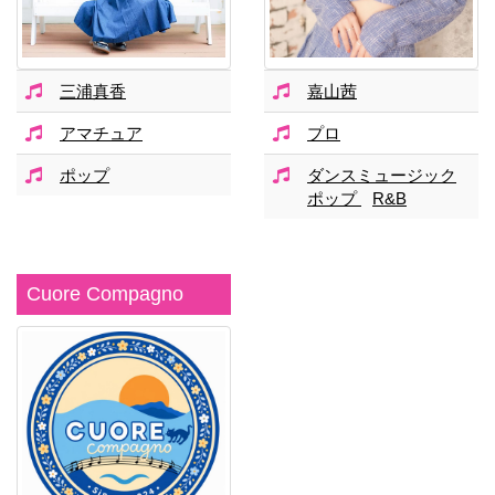
三浦真香
嘉山茜
アマチュア
プロ
ポップ
ダンスミュージック
ポップ
R&B
Cuore Compagno